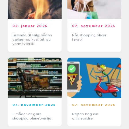
02. januar 2026
07. november 2025
Brænde til salg: sådan
Når shopping bliver
vælger du kvalitet og
terapi
varmeværdi
07. november 2025
07. november 2025
5 måder at gøre
Rejsen bag din
shopping planetvenlig
onlineordre