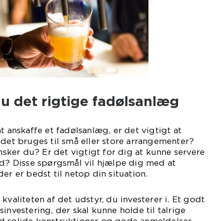
u det rigtige fadølsanlæg
t anskaffe et fadølsanlæg, er det vigtigt at
 det bruges til små eller store arrangementer?
ker du? Er det vigtigt for dig at kunne servere
id? Disse spørgsmål vil hjælpe dig med at
er er bedst til netop din situation.
kvaliteten af det udstyr, du investerer i. Et godt
investering, der skal kunne holde til talrige
d solide konstruktioner og gode anmeldelser.