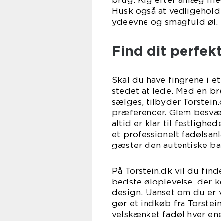
Husk også at vedligeholde
ydeevne og smagfuld øl.
Find dit perfek
Skal du have fingrene i et
stedet at lede. Med en br
sælges, tilbyder Torstein
præferencer. Glem besvær
altid er klar til festligh
et professionelt fadølsan
gæster den autentiske ba
På Torstein.dk vil du find
bedste øloplevelse, der 
design. Uanset om du er v
gør et indkøb fra Torstein
velskænket fadøl hver en