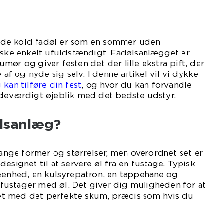
de kold fadøl er som en sommer uden
anske enkelt ufuldstændigt. Fadølsanlægget er
mør og giver festen det der lille ekstra pift, der
 af og nyde sig selv. I denne artikel vil vi dykke
kan tilføre din fest
, og hvor du kan forvandle
ndeværdigt øjeblik med det bedste udstyr.
ølsanlæg?
ge former og størrelser, men overordnet set er
esignet til at servere øl fra en fustage. Typisk
leenhed, en kulsyrepatron, en tappehane og
e fustager med øl. Det giver dig muligheden for at
sset med det perfekte skum, præcis som hvis du