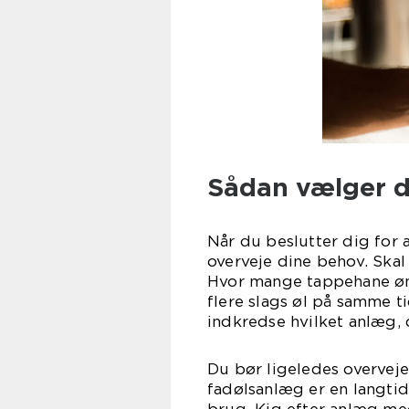
Sådan vælger d
Når du beslutter dig for a
overveje dine behov. Skal
Hvor mange tappehane øns
flere slags øl på samme t
indkredse hvilket anlæg, d
Du bør ligeledes overveje 
fadølsanlæg er en langtids
brug. Kig efter anlæg me