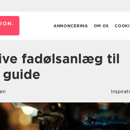
ION.
ANNONCERING
OM OS
COOKI
n guide
sen
Inspirat