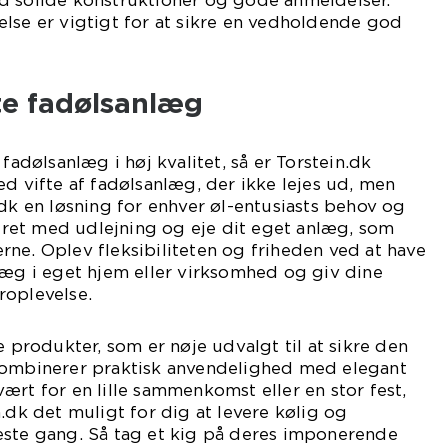
lse er vigtigt for at sikre en vedholdende god
te fadølsanlæg
 fadølsanlæg i høj kvalitet, så er Torstein.dk
ed vifte af fadølsanlæg, der ikke lejes ud, men
.dk en løsning for enhver øl-entusiasts behov og
et med udlejning og eje dit eget anlæg, som
ederne. Oplev fleksibiliteten og friheden ved at have
læg i eget hjem eller virksomhed og giv dine
roplevelse.
e produkter, som er nøje udvalgt til at sikre den
kombinerer praktisk anvendelighed med elegant
ært for en lille sammenkomst eller en stor fest,
.dk det muligt for dig at levere kølig og
este gang. Så tag et kig på deres imponerende