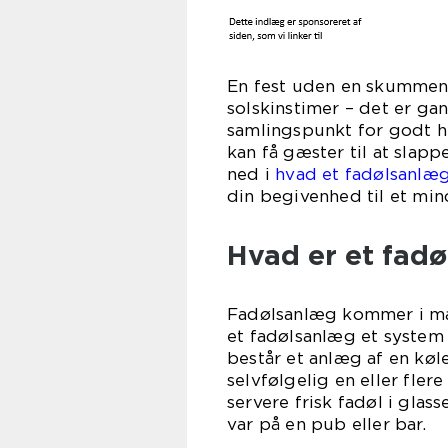
En fest uden en skummen
solskinstimer – det er g
samlingspunkt for godt hu
kan få gæster til at slappe
ned i
hvad et fadølsanlæg 
din begivenhed til et mi
Hvad er et fad
Fadølsanlæg kommer i man
et fadølsanlæg et system d
består et anlæg af en kø
selvfølgelig en eller fler
servere frisk fadøl i gla
var på en pub eller bar.