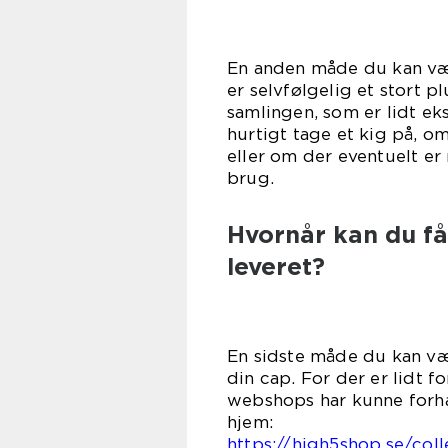
En anden måde du kan vælg
er selvfølgelig et stort pl
samlingen, som er lidt e
hurtigt tage et kig på, o
eller om der eventuelt er
br
Hvornår kan du få
leveret?
En sidste måde du kan væl
din cap. For der er lidt f
webshops har kunne forh
hj
https://high5shop.se/col