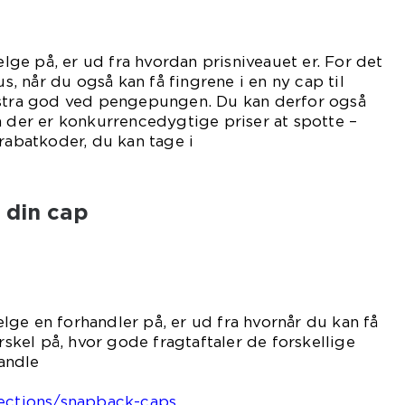
e på, er ud fra hvordan prisniveauet er. For det
us, når du også kan få fingrene i en ny cap til
kstra god ved pengepungen. Du kan derfor også
m der er konkurrencedygtige priser at spotte –
 rabatkoder, du kan tage i
ug.
 din cap
ge en forhandler på, er ud fra hvornår du kan få
orskel på, hvor gode fragtaftaler de forskellige
andle
em:
lections/snapback-caps