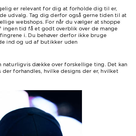
lig er relevant for dig at forholde dig til er,
e udvalg. Tag dig derfor også gerne tiden til at
ellige webshops. For når du vælger at shoppe
af ingen tid få et godt overblik over de mange
fingrene i. Du behøver derfor ikke bruge
de ind og ud af butikker uden
ld.
naturligvis dække over forskellige ting. Det kan
s der forhandles, hvilke designs der er, hvilket
lg der er m.m.