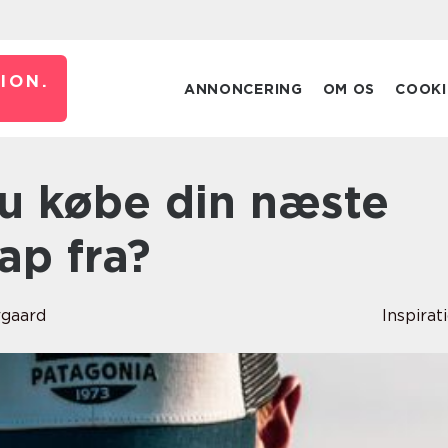
ION.
ANNONCERING
OM OS
COOKI
ap fra?
rgaard
Inspirat