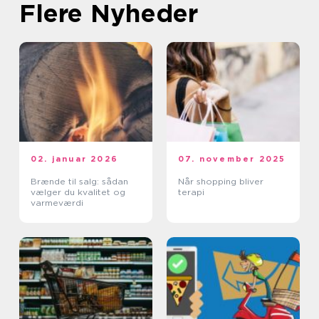
Flere Nyheder
02. januar 2026
07. november 2025
Brænde til salg: sådan
Når shopping bliver
vælger du kvalitet og
terapi
varmeværdi