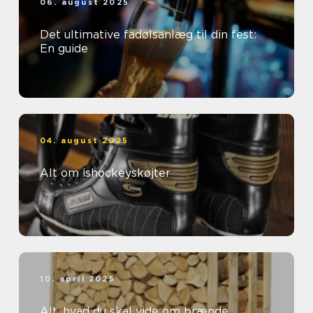
06. august 2025
Det ultimative fadølsanlæg til din fest:
En guide
04. august 2025
Alt om ishockeyskøjter
10. april 2025
Alt, hvad du skal vide om brænde