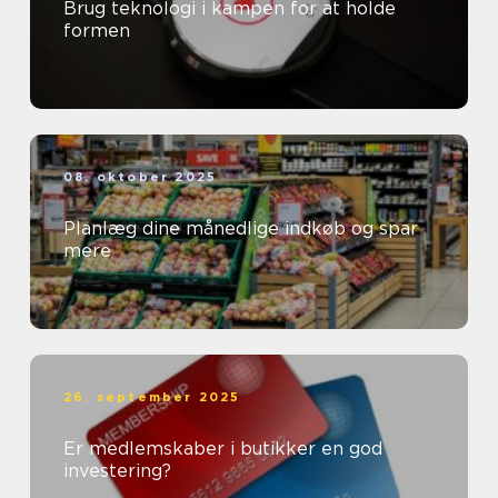
Brug teknologi i kampen for at holde
formen
08. oktober 2025
Planlæg dine månedlige indkøb og spar
mere
26. september 2025
Er medlemskaber i butikker en god
investering?