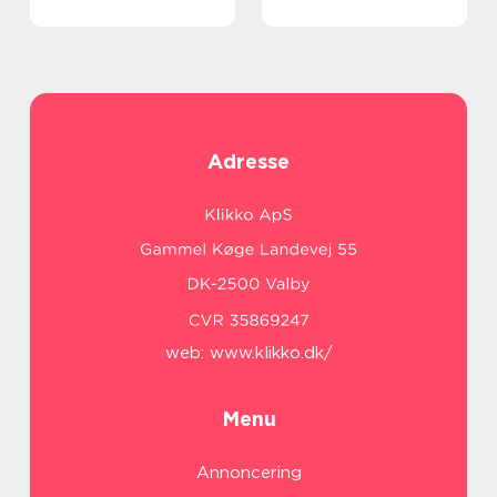
Adresse
web:
www.klikko.dk/
Menu
Annoncering