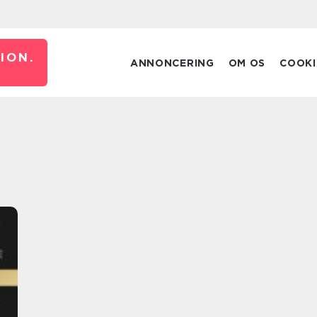
ION.
ANNONCERING
OM OS
COOKI